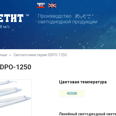
Производство
светодиодной продукции
чные
»
Светильники серии SDPO-1250
Сервис
Портфолио
Партнеры
Контакты
SDPO-1250
Цветовая температура
4000K
Линейный светодиодный свет